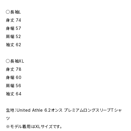
○長袖L
身丈 74
身幅 57
肩幅 52
袖丈 62
○長袖XL
身丈 78
身幅 60
肩幅 56
袖丈 64
生地：United Athle 6.2オンス プレミアムロングスリーブTシャ
ツ
※モデル着用はXLサイズです。